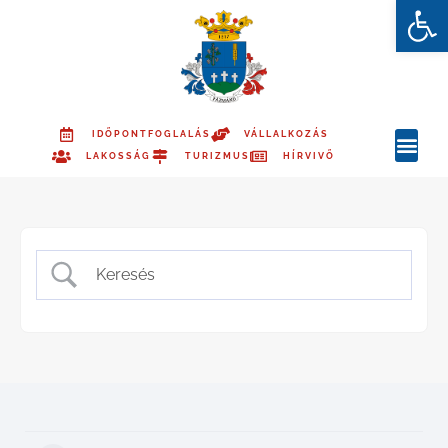
Es
IDŐPONTFOGLALÁS
VÁLLALKOZÁS
LAKOSSÁG
TURIZMUS
HÍRVIVŐ