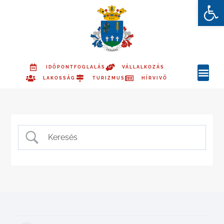
Es
IDŐPONTFOGLALÁS
VÁLLALKOZÁS
LAKOSSÁG
TURIZMUS
HÍRVIVŐ