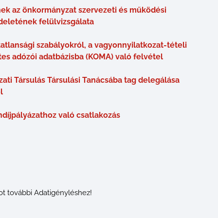
ek az önkormányzat szervezeti és működési
ndeletének felülvizsgálata
atlansági szabályokról, a vagyonnyilatkozat-tételi
tes adózói adatbázisba (KOMA) való felvétel
i Társulás Társulási Tanácsába tag delegálása
l
díjpályázathoz való csatlakozás
ot további Adatigényléshez!