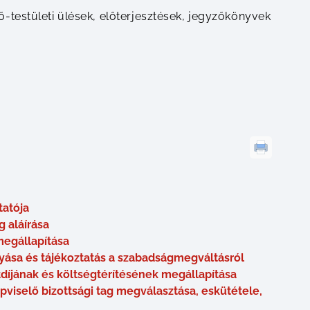
ő-testületi ülések, előterjesztések, jegyzőkönyvek
tatója
 aláírása
megállapítása
ása és tájékoztatás a szabadságmegváltásról
tdíjának és költségtérítésének megállapítása
pviselő bizottsági tag megválasztása, eskütétele,