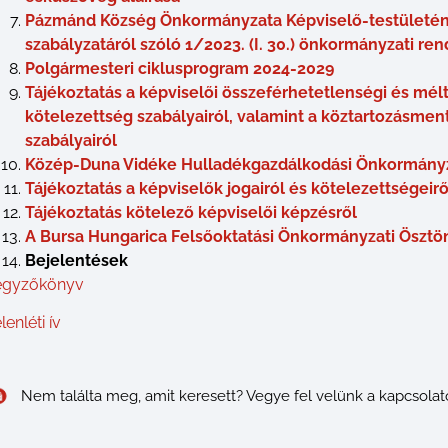
Pázmánd Község Önkormányzata Képviselő-testületén
szabályzatáról szóló 1/2023. (I. 30.) önkormányzati re
Polgármesteri ciklusprogram 2024-2029
Tájékoztatás a képviselői összeférhetetlenségi és mélt
kötelezettség szabályairól, valamint a köztartozásmen
szabályairól
Közép-Duna Vidéke Hulladékgazdálkodási Önkormányzat
Tájékoztatás a képviselők jogairól és kötelezettségeirő
Tájékoztatás kötelező képviselői képzésről
A Bursa Hungarica Felsőoktatási Önkormányzati Ösztön
Bejelentések
egyzőkönyv
lenléti ív
Nem találta meg, amit keresett? Vegye fel velünk a kapcsolat