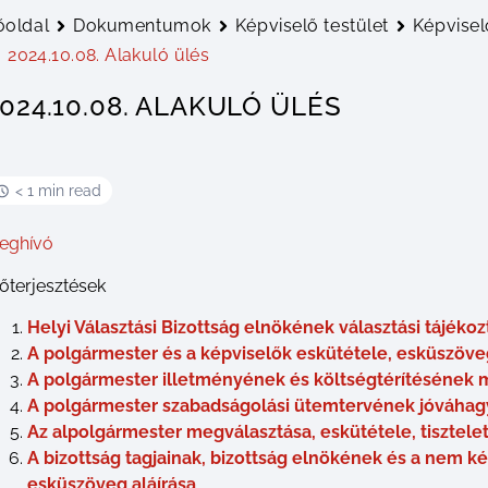
őoldal
Dokumentumok
Képviselő testület
Képvisel
2024.10.08. Alakuló ülés
024.10.08. ALAKULÓ ÜLÉS
< 1 min read
eghívó
lőterjesztések
Helyi Választási Bizottság elnökének választási tájékoz
A polgármester és a képviselők eskütétele, esküszöveg
A polgármester illetményének és költségtérítésének 
A polgármester szabadságolási ütemtervének jóváhagy
Az alpolgármester megválasztása, eskütétele, tisztele
A bizottság tagjainak, bizottság elnökének és a nem ké
esküszöveg aláírása