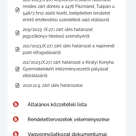
rendes zárt döntés a 2476 Pázmánd, Tulipán u.
548/2 hrsz alatti kivett, beépítetlen területet
érintő értékesítési szándéktól való elállásról
209/2023. (X.27.) zárt ülés határozat
jegyzőkönyv hiteleső személyéről
210/2023.(X.27.) zárt ülés határozat a napirendi
pont elfogadásáról
211/2023.(X.27.) zárt határozat a Királyi Konyha
Gyermekeinkért intézményvezetői pályázat
elbírálásáról
2022.12.9. zárt ülés határozatai
Általános közzétételi lista
Rendelettervezetek véleményezése
Vagyonnyilatkozat dokumentumai