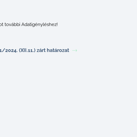
ot további Adatigényléshez!
1/2024. (XII.11.) zárt határozat