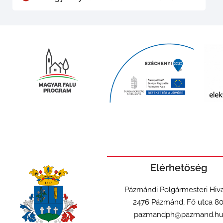
Elérhetőség
Pázmándi Polgármesteri Hiva
2476 Pázmánd, Fő utca 80
pazmandph@pazmand.h