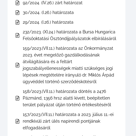
92/2024. (IV.26.) zárt határozat
30/2024. (I.26.) határozata
29/2024. (I.26.) határozata
232/2023. (XI.24.) határozata a Bursa Hungarica
Felsőoktatási Ösztöndíjpályázatok elbírálásáról
159/2023.(VII.11.) határozata az Önkormányzat
2023. évet megelőző gazdálkodásának
átvilágítására és a feltárt
jogszabályellenességek miatti szükséges jogi
lépések megtételére irányuló dr. Miklós Árpád
ügyvéddel történő szerződéskötésről
158/2023.(VII.11.) határozata döntés a 2476
Pázmánd, 1356 hrsz alatti kivett, beépítetlen
terület pályázat útján történő értékesítéséről
157/2023.(VII.11.) határozata a 2023. július 11.-ei
rendkívüli zárt ülés napirendi pontjának
elfogadásáról