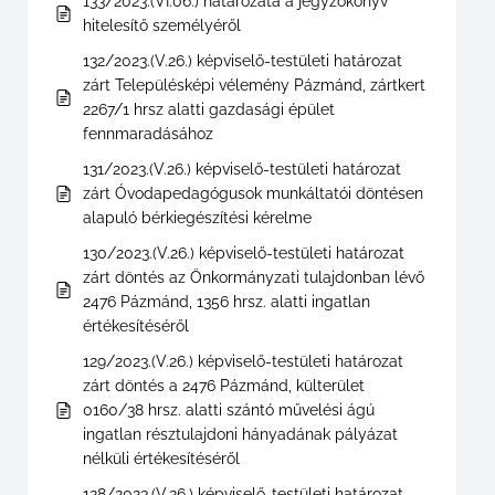
133/2023.(VI.06.) határozata a jegyzőkönyv
hitelesítő személyéről
132/2023.(V.26.) képviselő-testületi határozat
zárt Településképi vélemény Pázmánd, zártkert
2267/1 hrsz alatti gazdasági épület
fennmaradásához
131/2023.(V.26.) képviselő-testületi határozat
zárt Óvodapedagógusok munkáltatói döntésen
alapuló bérkiegészítési kérelme
130/2023.(V.26.) képviselő-testületi határozat
zárt döntés az Önkormányzati tulajdonban lévő
2476 Pázmánd, 1356 hrsz. alatti ingatlan
értékesítéséről
129/2023.(V.26.) képviselő-testületi határozat
zárt döntés a 2476 Pázmánd, külterület
0160/38 hrsz. alatti szántó művelési ágú
ingatlan résztulajdoni hányadának pályázat
nélküli értékesítéséről
128/2023.(V.26.) képviselő-testületi határozat