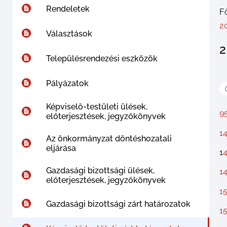
Rendeletek
F
2
Választások
2
Településrendezési eszközök
Pályázatok
Képviselő-testületi ülések,
95
előterjesztések, jegyzőkönyvek
14
Az önkormányzat döntéshozatali
eljárása
1
4
Gazdasági bizottsági ülések,
14
előterjesztések, jegyzőkönyvek
15
Gazdasági bizottsági zárt határozatok
15