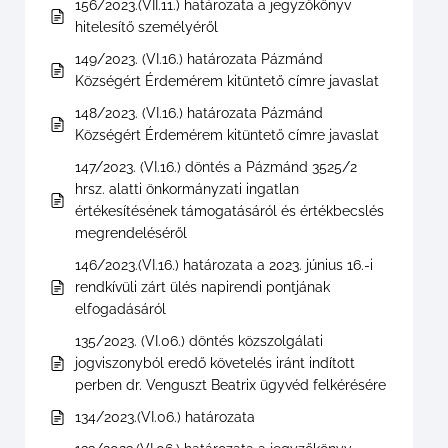
156/2023.(VII.11.) határozata a jegyzőkönyv
hitelesítő személyéről
149/2023. (VI.16.) határozata Pázmánd
Községért Érdemérem kitüntető címre javaslat
148/2023. (VI.16.) határozata Pázmánd
Községért Érdemérem kitüntető címre javaslat
147/2023. (VI.16.) döntés a Pázmánd 3525/2
hrsz. alatti önkormányzati ingatlan
értékesítésének támogatásáról és értékbecslés
megrendeléséről
146/2023.(VI.16.) határozata a 2023. június 16.-i
rendkívüli zárt ülés napirendi pontjának
elfogadásáról
135/2023. (VI.06.) döntés közszolgálati
jogviszonyból eredő követelés iránt indított
perben dr. Venguszt Beatrix ügyvéd felkérésére
134/2023.(VI.06.) határozata