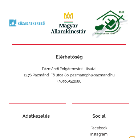
Elérhetőség
Pázmándi Polgármesteri Hivatal
2476 Pázmánd, Fő utca 80. pazmandph@pazmand.hu
+36706542686
Adatkezelés
Social
Facebook
Instagram