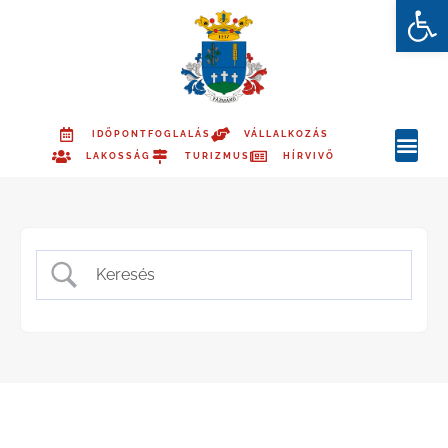
Es
IDŐPONTFOGLALÁS
VÁLLALKOZÁS
LAKOSSÁG
TURIZMUS
HÍRVIVŐ