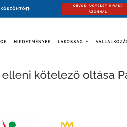
ORVOSI ÜGYELET HÍVÁSA
 KÖSZÖNTŐ
AZONNAL
MOK
HIRDETMÉNYEK
LAKOSSÁG
VÁLLALKOZÁ
 elleni kötelező oltása