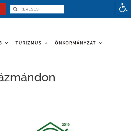
Es
S
TURIZMUS
ÖNKORMÁNYZAT
 Pázmándon