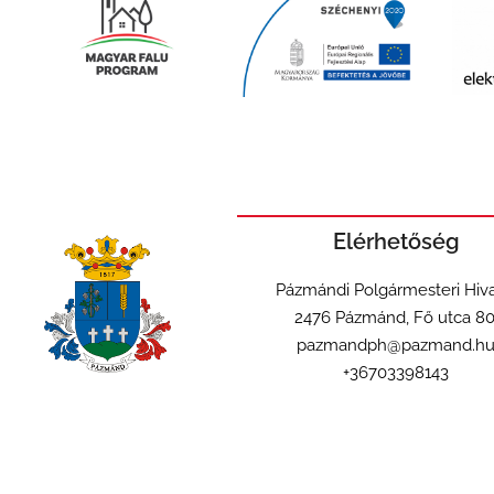
Elérhetőség
Pázmándi Polgármesteri Hiva
2476 Pázmánd, Fő utca 80
pazmandph@pazmand.h
+36703398143