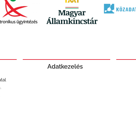
Adatkezelés
tal
.
u