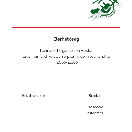
Elérhetőség
Pázmándi Polgármesteri Hivatal
2476 Pázmánd, Fő utca 80. pazmandph@pazmand.hu
+36706542686
Adatkezelés
Social
Facebook
Instagram