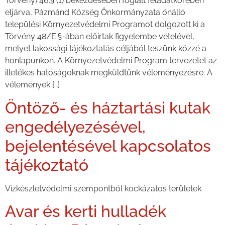
Törvény) 46.§ (1) bekezdésében foglalt feladatkörében
eljárva, Pázmánd Község Önkormányzata önálló
települési Környezetvédelmi Programot dolgozott ki a
Törvény 48/E.§-ában előírtak figyelembe vételével,
melyet lakossági tájékoztatás céljából teszünk közzé a
honlapunkon. A Környezetvédelmi Program tervezetet az
illetékes hatóságoknak megküldtünk véleményezésre. A
vélemények […]
Öntöző- és háztartási kutak
engedélyezésével,
bejelentésével kapcsolatos
tájékoztató
Vízkészletvédelmi szempontból kockázatos területek
Avar és kerti hulladék