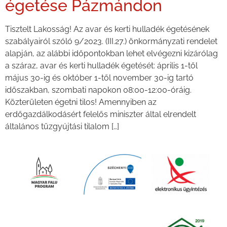
égetése Pázmándon
Tisztelt Lakosság! Az avar és kerti hulladék égetésének
szabályairól szóló 9/2023. (III.27.) önkormányzati rendelet
alapján, az alábbi időpontokban lehet elvégezni kizárólag
a száraz, avar és kerti hulladék égetését: április 1-től
május 30-ig és október 1-től november 30-ig tartó
időszakban, szombati napokon 08:00-12:00-óráig.
Közterületen égetni tilos! Amennyiben az
erdőgazdálkodásért felelős miniszter által elrendelt
általános tűzgyújtási tilalom […]